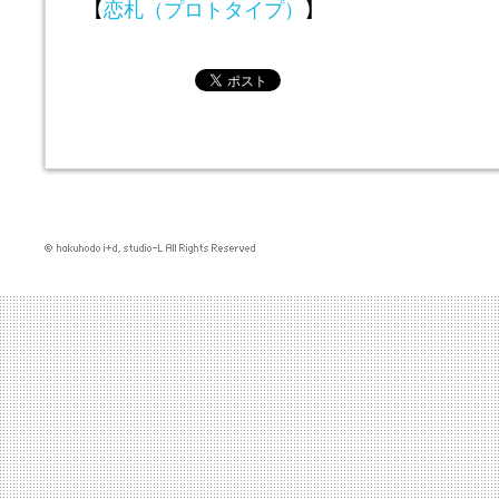
【
恋札（プロトタイプ）
】